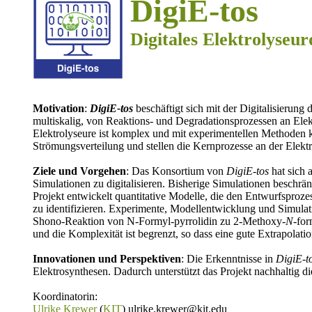
DigiE-tos
Digitales Elektr
Motivation
:
DigiE-tos
beschäftigt sich mit der Digitalisierung
multiskalig, von Reaktions- und Degradationsprozessen an Elekt
Elektrolyseure ist komplex und mit experimentellen Methoden k
Strömungsverteilung und stellen die Kernprozesse an der Elektro
Ziele und Vorgehen
: Das Konsortium von
DigiE-tos
hat sich 
Simulationen zu digitalisieren. Bisherige Simulationen beschrä
Projekt entwickelt quantitative Modelle, die den Entwurfsproz
zu identifizieren. Experimente, Modellentwicklung und Simula
Shono-Reaktion von N-Formyl-pyrrolidin zu 2-Methoxy-
N
-for
und die Komplexität ist begrenzt, so dass eine gute Extrapolatio
Innovationen und Perspektiven
: Die Erkenntnisse in
DigiE-t
Elektrosynthesen. Dadurch unterstützt das Projekt nachhaltig die
Koordinatorin:
Ulrike Krewer
(
KIT
) ulrike.krewer@kit.edu