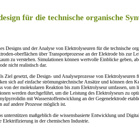
olyseurdesign für die techni
 des Designs und der Analyse von Elektrolyseuren für die technische or
roden-oberflächen über Transportprozesse an der Elektrode bis zur Leis
aum zu verstehen. Simulationen können wertvolle Einblicke geben, abe
de nicht realistisch dar.
als Ziel gesetzt, die Design- und Analyseprozesse von Elektrolyseuren 
nken sich auf einfache strömungstechnische Ansätze und können den Kern
ess von der molekularen Reaktion bis zum Elektrolyseur umfassen, um l
tionen werden durchgeführt, um die Leistung des Elektrolyseurs zu opt
mylpyrrolidin mit Wasserstoffentwicklung an der Gegenelektrode etablier
n auf andere Prozesse möglich ist.
os
unterstützen maßgeblich die wissensbasierte Entwicklung und Digital
 Elektrifizierung in der chemischen Industrie.